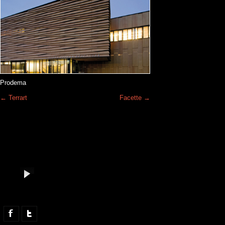
Prodema
←
Terrart
Facette
→
Facebook
Twitter