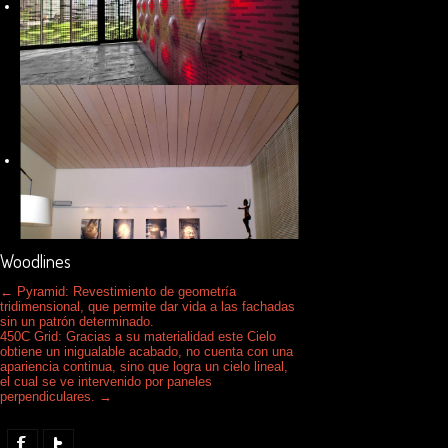
Woodlines
←
Pyramid: Revestimiento de geometría
tridimensional, que permite dar vida a las fachadas
sin un patrón determinado.
450C Grid: Gracias a su materialidad este Cielo
obtiene un inigualable acabado, no cuenta con una
apariencia continua, sino que logra un cielo lineal,
el cual se ve intervenido por paneles
perpendiculares.
→
Facebook
Twitter