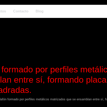
ctos
Contacto
Blog
n formado por perfiles metál
an entre sí, formando plac
uadradas.
Plafón formado por perfiles metálicos matrizados que se ensamblan entre sí, 