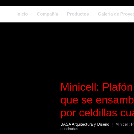
Inicio
Compañía
Productos
Galería de Proye
Minicell: Plafó
que se ensambl
por celdillas c
BASA Arquitectura y Diseño
Minicell: 
cuadradas.