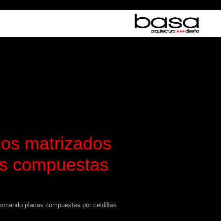
icos matrizados
as compuestas
formando placas compuestas por celdillas